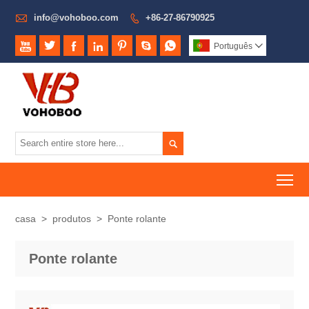

info@vohoboo.com
+86-27-86790925








Português


To
casa
>
produtos
>
Ponte rolante
Ponte rolante