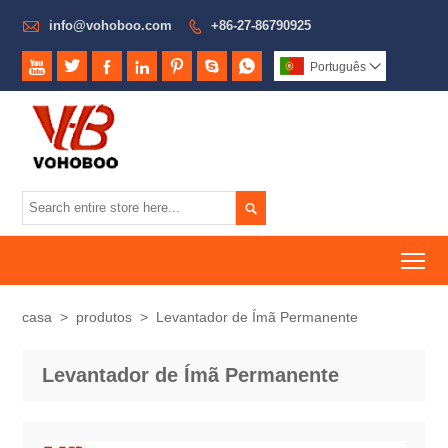

info@vohoboo.com
+86-27-86790925








Português


To
casa
>
produtos
>
Levantador de Ímã Permanente
Levantador de Ímã Permanente