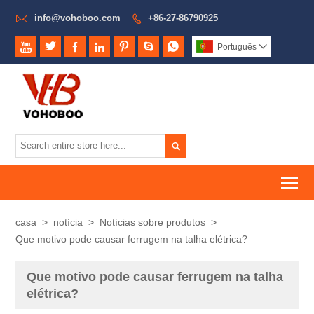

info@vohoboo.com
+86-27-86790925








Português


To
casa
>
notícia
>
Notícias sobre produtos
>
Que motivo pode causar ferrugem na talha elétrica?
Que motivo pode causar ferrugem na talha
elétrica?