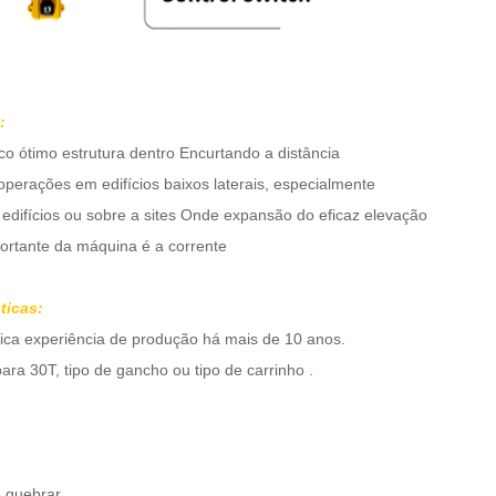
:
co
ótimo
estrutura
dentro
Encurtando
a
distância
a operações em edifícios baixos laterais, especialmente
edifícios
ou
sobre
a
sites
Onde
expansão
do
eficaz
elevação
portante da máquina é a corrente
ticas:
rica experiência de produção há mais de 10 anos.
para
30T
, tipo de gancho ou tipo de carrinho
.
e quebrar.