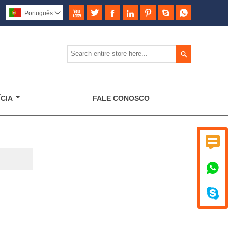







Português


CIA
FALE CONOSCO


