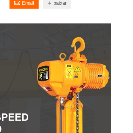

Email

baixar