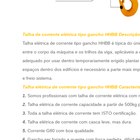
Talha de corrente elétrica tipo gancho HHBB Descrição
Talha elétrica de corrente tipo gancho HHBB
é
típica
do
úni
entre
o corpo da máquina e os trilhos da viga, aplicáveis ​​
adequado
por
usar
dentro
temporariamente
erigido
plantar
espaços dentro dos edifícios é necessário a parte mais im
e
freio
sistema.
Talha elétrica de corrente tipo gancho HHBB
Caracterís
1.
Somos profissionais com talha de corrente elétrica com 
2.
Talha elétrica de corrente
capacidade
a partir de
500kg
3.
Toda a talha elétrica de corrente tem
ISTO
certificação
.
4.
Talha elétrica de corrente com casca leve, mas dura.
5.
Corrente G80 com boa qualidade.
6.
Gancho ser forjado a quente com força perfeita, difícil d