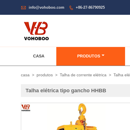

info@vohoboo.com
+86-27-86790925

CASA
PRODUTOS
casa
>
produtos
>
Talha de corrente elétrica
>
Talha el
Talha elétrica tipo gancho HHBB