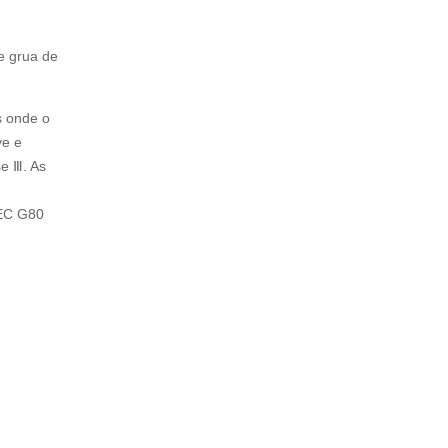
e grua de
s onde o
ve e
e Ⅲ. As
FEC G80