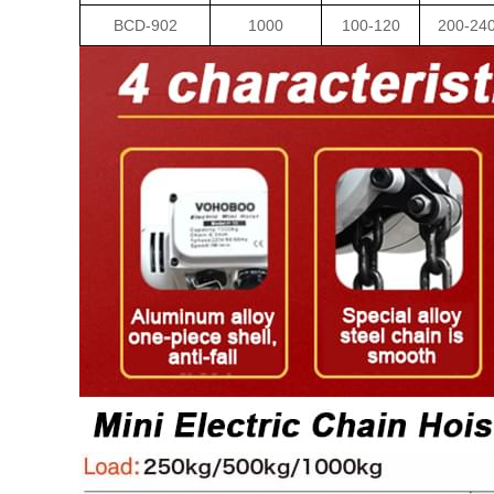
BCD-902
1000
100-120
200-24