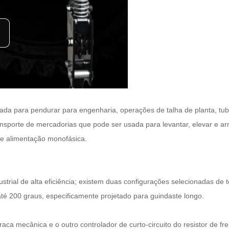
izada para pendurar para engenharia, operações de talha de planta, tu
ansporte de mercadorias que pode ser usada para levantar, elevar e arr
 de alimentação monofásica.
strial de alta eficiência; existem duas configurações selecionadas de 
até 200 graus, especificamente projetado para guindaste longo.
a mecânica e o outro controlador de curto-circuito do resistor de frei