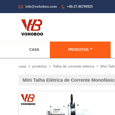

info@vohoboo.com
+86-27-86790925

CASA
PRODUTOS
casa
>
produtos
>
Talha de corrente elétrica
>
Mini Tal
Mini Talha Elétrica de Corrente Monofásic