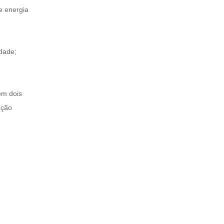
e energia
idade;
em dois
ução