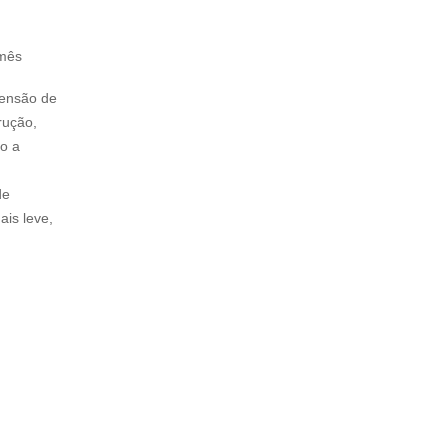
 mês
spensão de
rução,
so a
de
ais leve,