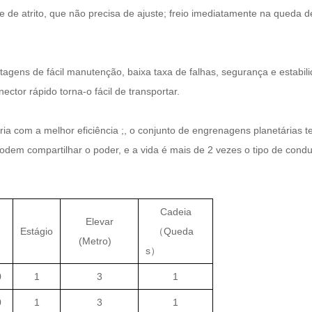
te de atrito, que não precisa de ajuste; freio imediatamente na queda d
tagens de fácil manutenção, baixa taxa de falhas, segurança e estabil
ctor rápido torna-o fácil de transportar.
a com a melhor eficiência ;, o conjunto de engrenagens planetárias t
odem compartilhar o poder, e a vida é mais de 2 vezes o tipo de cond
Cadeia
Elevar
Estágio
（Queda
(Metro)
s）
0
1
3
1
0
1
3
1