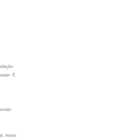
bulação
astar. É
tensão
o, freios