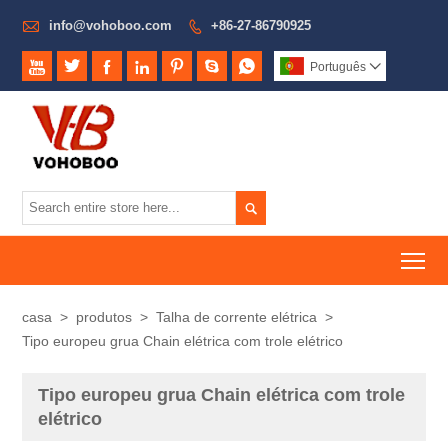

info@vohoboo.com
+86-27-86790925








Português


To
casa
>
produtos
>
Talha de corrente elétrica
>
Tipo europeu grua Chain elétrica com trole elétrico
Tipo europeu grua Chain elétrica com trole
elétrico