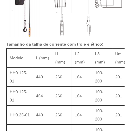
Tamanho da talha de corrente com trole elétrico:
l1
L2
L3
Um
Modelo
L (mm)
(mm)
(mm)
(mm)
(mm)
HH0.125-
100-
440
260
164
201
01
200
HH0.125-
100-
464
260
164
201
01
200
100-
HH0.25-01
440
260
164
201
200
100-