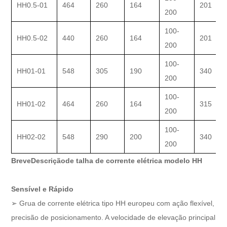
HH0.5-01
464
260
164
201
200
100-
HH0.5-02
440
260
164
201
200
100-
HH01-01
548
305
190
340
200
100-
HH01-02
464
260
164
315
200
100-
HH02-02
548
290
200
340
200
Breve
Descrição
de talha de corrente elétrica modelo HH
Sensível e Rápido
➢ Grua de corrente elétrica tipo HH europeu com ação flexível,
precisão de posicionamento. A velocidade de elevação principal