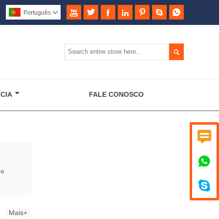







Português


CIA
FALE CONOSCO


de

Mais+