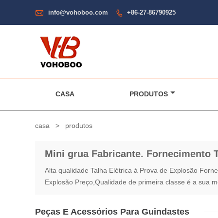

info@vohoboo.com
+86-27-86790925

CASA
PRODUTOS
casa
>
produtos
Mini grua Fabricante. Fornecimento T
Alta qualidade Talha Elétrica à Prova de Explosão Forn
Explosão Preço,Qualidade de primeira classe é a sua m
Peças E Acessórios Para Guindastes