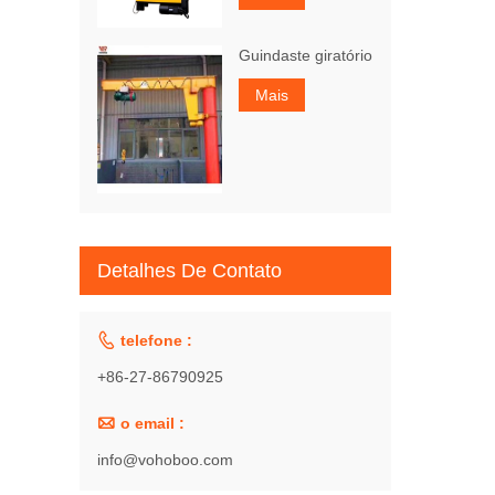
Guindaste giratório
Mais
Detalhes De Contato

telefone :
+86-27-86790925

o email :
info@vohoboo.com